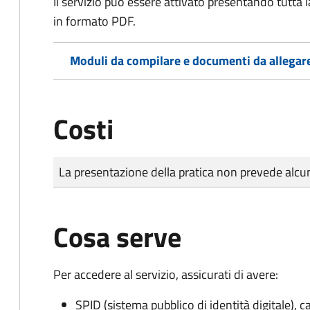
Il servizio può essere attivato presentando tutta
in formato PDF.
Moduli da compilare e documenti da allegar
Costi
Tipo di pagamento
Importo
La presentazione della pratica non prevede al
Cosa serve
Per accedere al servizio, assicurati di avere:
SPID (sistema pubblico di identità digitale), ca