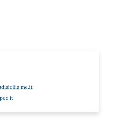
isicilia.me.it
pec.it