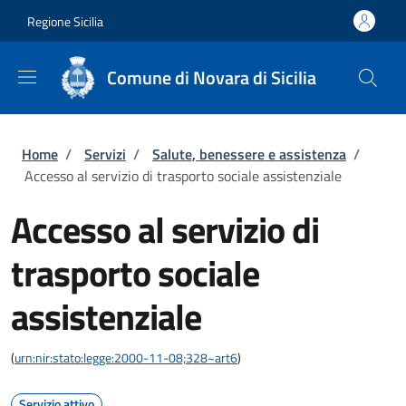
Salta al contenuto principale
Skip to footer content
Regione Sicilia
Comune di Novara di Sicilia
Briciole di pane
Home
/
Servizi
/
Salute, benessere e assistenza
/
Accesso al servizio di trasporto sociale assistenziale
Accesso al servizio di
trasporto sociale
assistenziale
(
urn:nir:stato:legge:2000-11-08;328~art6
)
Servizio attivo