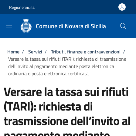
Salta al contenuto principale
Skip to footer content
Regione Sicilia
Comune di Novara di Sicilia
Briciole di pane
Home
/
Servizi
/
Tributi, finanze e contravvenzioni
/
Versare la tassa sui rifiuti (TARI): richiesta di trasmissione
dell’invito al pagamento mediante posta elettronica
ordinaria o posta elettronica certificata
Versare la tassa sui rifiuti
(TARI): richiesta di
trasmissione dell’invito al
pagamento mediante