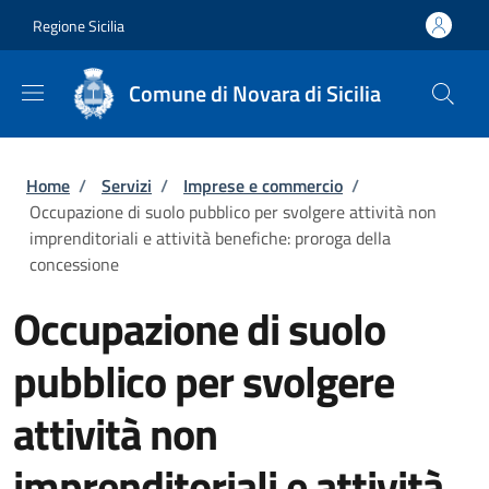
Salta al contenuto principale
Skip to footer content
Regione Sicilia
Comune di Novara di Sicilia
Briciole di pane
Home
/
Servizi
/
Imprese e commercio
/
Occupazione di suolo pubblico per svolgere attività non
imprenditoriali e attività benefiche: proroga della
concessione
Occupazione di suolo
pubblico per svolgere
attività non
imprenditoriali e attività