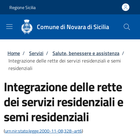
Salta al contenuto principale
Skip to footer content
Regione Sicilia
Comune di Novara di Sicilia
Briciole di pane
Home
/
Servizi
/
Salute, benessere e assistenza
/
Integrazione delle rette dei servizi residenziali e semi
residenziali
Integrazione delle rette
dei servizi residenziali e
semi residenziali
(
urn:nir:stato:legge:2000-11-08;328~art6
)