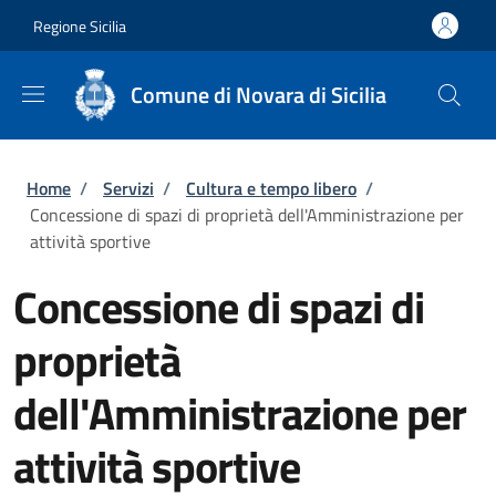
Salta al contenuto principale
Skip to footer content
Regione Sicilia
Comune di Novara di Sicilia
Briciole di pane
Home
/
Servizi
/
Cultura e tempo libero
/
Concessione di spazi di proprietà dell'Amministrazione per
attività sportive
Concessione di spazi di
proprietà
dell'Amministrazione per
attività sportive