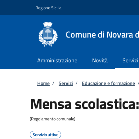
Salta al contenuto principale
Skip to footer content
Regione Sicilia
Comune di Novara di
Amministrazione
Novità
Servizi
Briciole di pane
Home
/
Servizi
/
Educazione e formazione
Mensa scolastica: 
(Regolamento comunale)
Servizio attivo