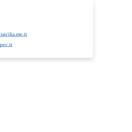
icilia.me.it
pec.it