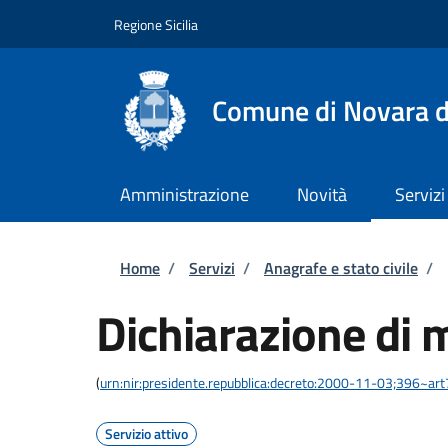
Salta al contenuto principale
Skip to footer content
Regione Sicilia
Comune di Novara di
Amministrazione
Novità
Servizi
Briciole di pane
Home
/
Servizi
/
Anagrafe e stato civile
/
Dichiarazione di 
(
urn:nir:presidente.repubblica:decreto:2000-11-03;396~ar
Servizio attivo